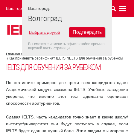
Ваш город:
Ваш город:
ВОЛГОГРАД
Волгоград
Подтвердить
Выбрать другой
Вы сможете изменить офис в любое время в
верхней части страницы
Главная страница
Об экзамене IELTS
Как применить сертификат IELTS
IELTS для обучения за рубежом
IELTS ДЛЯ ОБУЧЕНИЯ ЗА РУБЕЖОМ
По статистике примерно две трети всех кандидатов сдает
Академический модуль экзамена IELTS. Учебные заведения
уверены, что именно этот тест адекватно оценивает
способности абитуриентов.
Сдавая IELTS, часть кандидатов точно знает, в какую школу/
институт/университет они будут поступать в случае, если
IELTS будет сдан на нужный балл. Этим людям мы искренне