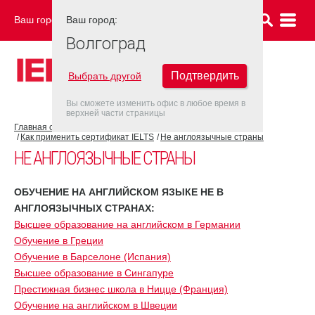
Ваш город:
Ваш город:
ВОЛГОГРАД
Волгоград
Подтвердить
Выбрать другой
Вы сможете изменить офис в любое время в
верхней части страницы
Главная страница
Об экзамене IELTS
Как применить сертификат IELTS
Не англоязычные страны
НЕ АНГЛОЯЗЫЧНЫЕ СТРАНЫ
ОБУЧЕНИЕ НА АНГЛИЙСКОМ ЯЗЫКЕ НЕ В
АНГЛОЯЗЫЧНЫХ СТРАНАХ:
Высшее образование на английском в Германии
Обучение в Греции
Обучение в Барселоне (Испания)
Высшее образование в Сингапуре
Престижная бизнес школа в Ницце (Франция)
Обучение на английском в Швеции