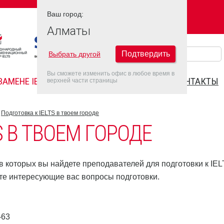
Ваш город:
Ваш город:
АЛМАТЫ
Алматы
Подтвердить
Выбрать другой
Вы сможете изменить офис в любое время в
ЗАМЕНЕ IELTS
FAQ
ДАТЫ IELTS 2026
КОНТАКТЫ
верхней части страницы
Подготовка к IELTS в твоем городе
S В ТВОЕМ ГОРОДЕ
 которых вы найдете преподавателей для подготовки к IEL
те интересующие вас вопросы подготовки.
-63