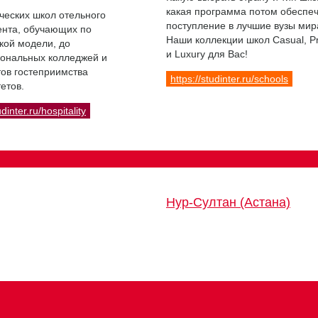
какая программа потом обеспе
ческих школ отельного
поступление в лучшие вузы мир
нта, обучающих по
Наши коллекции школ Casual, 
кой модели, до
и Luxury для Вас!
ональных колледжей и
ов гостеприимства
https://studinter.ru/schools
етов.
udinter.ru/hospitality
Нур-Султан (Астана)