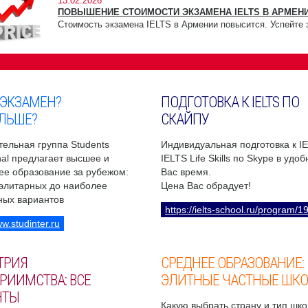
13.02.2026
ПОВЫШЕНИЕ СТОИМОСТИ ЭКЗАМЕНА IELTS В АРМЕНИ
Стоимость экзамена IELTS в Армении повысится. Успейте 
 ЭКЗАМЕН?
ПОДГОТОВКА К IELTS ПО
ЛЬШЕ?
СКАЙПУ
ельная группа Students
Индивидуальная подготовка к I
onal предлагает высшее и
IELTS Life Skills по Skype в удо
ее образование за рубежом:
Вас время.
 элитарных до наиболее
Цена Вас обрадует!
ных вариантов
https://ielts-school.ru/program/1
ww.studinter.ru
ТРИЯ
СРЕДНЕЕ ОБРАЗОВАНИЕ:
РИИМСТВА: ВСЕ
ЭЛИТНЫЕ ЧАСТНЫЕ ШК
НТЫ
Какую выбрать страну и тип шко