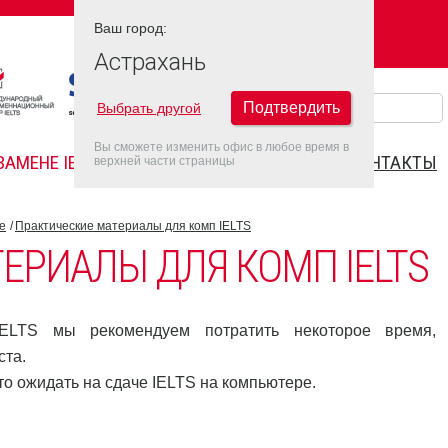
Ваш город:
Ваш город:
АСТРАХАНЬ
Астрахань
Подтвердить
Выбрать другой
Вы сможете изменить офис в любое время в
ЗАМЕНЕ IELTS
FAQ
ДАТЫ IELTS 2022
КОНТАКТЫ
верхней части страницы
е
Практические материалы для комп IELTS
ЕРИАЛЫ ДЛЯ КОМП IELTS
ELTS мы рекомендуем потратить некоторое время,
ста.
о ожидать на сдаче IELTS на компьютере.