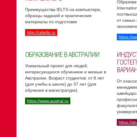
Образоват
Internati
Преимущества IELTS на компьютере,
поствысш
образцы заданий и практические
от самых
материалы по подготовке
экономич
http://cdielts.ru
https://w
ОБРАЗОВАНИЕ В АВСТРАЛИИ
ИНДУС
ГОСТЕП
Уникальный проект для людей,
ВАРИА
интересующихся обучением и жизнью в
Австралии. Возраст студентов: от 8 лет
От класси
(для учебы в школе) до 37 лет (для
менеджме
обучения в магистратуре).
швейцарс
професси
https://www.austral.ru
факультет
университ
https://st