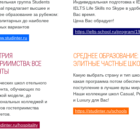
ельная группа Students
Индивидуальная подготовка к I
onal предлагает высшее и
IELTS Life Skills по Skype в удо
ее образование за рубежом:
Вас время.
 элитарных до наиболее
Цена Вас обрадует!
ных вариантов
https://ielts-school.ru/program/1
ww.studinter.ru
ТРИЯ
СРЕДНЕЕ ОБРАЗОВАНИЕ:
РИИМСТВА: ВСЕ
ЭЛИТНЫЕ ЧАСТНЫЕ ШК
НТЫ
Какую выбрать страну и тип шко
какая программа потом обеспе
ческих школ отельного
поступление в лучшие вузы мир
нта, обучающих по
Наши коллекции школ Casual, 
кой модели, до
и Luxury для Вас!
ональных колледжей и
ов гостеприимства
https://studinter.ru/schools
етов.
udinter.ru/hospitality