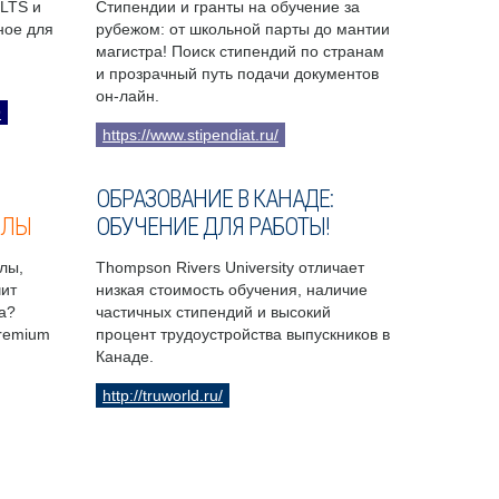
ELTS и
Стипендии и гранты на обучение за
бное для
рубежом: от школьной парты до мантии
магистра! Поиск стипендий по странам
и прозрачный путь подачи документов
он-лайн.
9
https://www.stipendiat.ru/
ОБРАЗОВАНИЕ В КАНАДЕ:
ОЛЫ
ОБУЧЕНИЕ ДЛЯ РАБОТЫ!
лы,
Thompson Rivers University отличает
чит
низкая стоимость обучения, наличие
а?
частичных стипендий и высокий
Premium
процент трудоустройства выпускников в
Канаде.
http://truworld.ru/