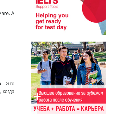
аге. А
а. Это
, когда