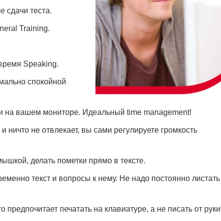
е сдачи теста.
ral Training.
время Speaking.
имально спокойной
ти на вашем мониторе. Идеальный time management!
 и ничто не отвлекает, вы сами регулируете громкость
мышкой, делать пометки прямо в тексте.
ременно текст и вопросы к нему. Не надо постоянно листать
то предпочитает печатать на клавиатуре, а не писать от рук