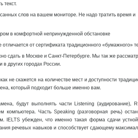
ь текст.
писанных слов на вашем мониторе. Не надо тратить время и
и.
тором в комфортной непринужденной обстановке
 отличается от сертификата традиционного «бумажного» те
но сдать в Москве и Санкт-Петербурге. Мы так же рассмат
 в других городах России.
ак не скажется на количестве мест и доступности традици
мена, который подходит больше именно вам.
на, будут выполнять части Listening (аудирование), R
ием компьютера. Часть Speaking (разговорная речь) остан
м. IELTS убежден, что именно такая форма сдачи устной
ания речевых навыков и способствует сдающему максимал