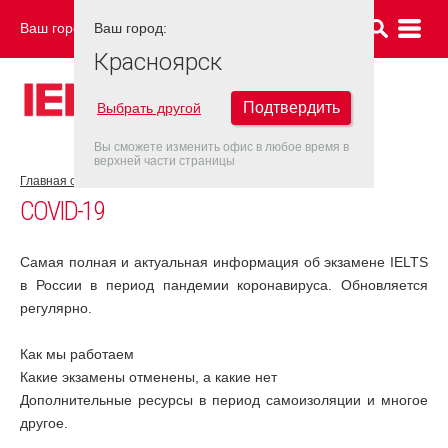
Ваш город:
Ваш город:
КРАСНОЯРСК
Красноярск
Подтвердить
Выбрать другой
Вы сможете изменить офис в любое время в
верхней части страницы
Главная страница
COVID-19
COVID-19
Самая полная и актуальная информация об экзамене IELTS
в России в период пандемии коронавируса. Обновляется
регулярно.
Как мы работаем
Какие экзамены отменены, а какие нет
Дополнительные ресурсы в период самоизоляции и многое
другое.