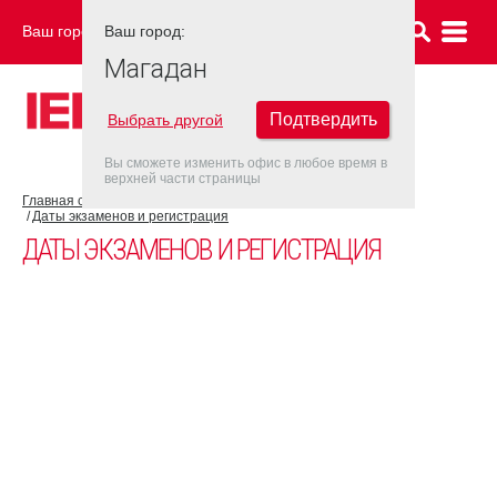
Ваш город:
Ваш город:
МАГАДАН
Магадан
Подтвердить
Выбрать другой
Вы сможете изменить офис в любое время в
верхней части страницы
Главная страница
Об экзамене IELTS
Экзамен IELTS UKVI
Даты экзаменов и регистрация
ДАТЫ ЭКЗАМЕНОВ И РЕГИСТРАЦИЯ