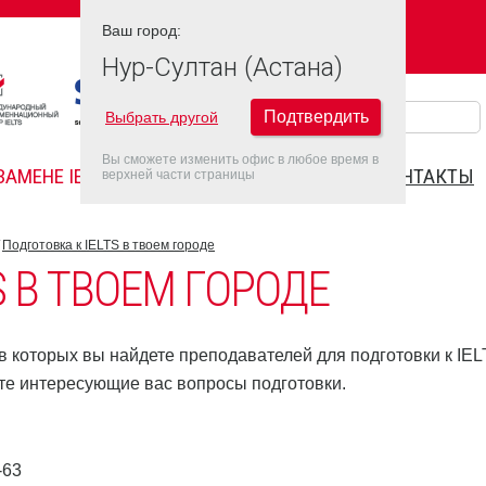
Ваш город:
Ваш город:
НУР-СУЛТАН (АСТАНА)
Нур-Султан (Астана)
Подтвердить
Выбрать другой
Вы сможете изменить офис в любое время в
ЗАМЕНЕ IELTS
FAQ
ДАТЫ IELTS 2026
КОНТАКТЫ
верхней части страницы
Подготовка к IELTS в твоем городе
S В ТВОЕМ ГОРОДЕ
 которых вы найдете преподавателей для подготовки к IEL
те интересующие вас вопросы подготовки.
-63