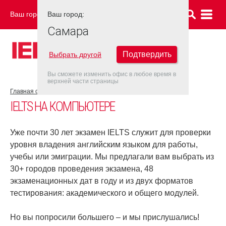
Ваш город:
Ваш город:
САМАРА
Самара
Подтвердить
Выбрать другой
Вы сможете изменить офис в любое время в
верхней части страницы
Главная страница
Об экзамене IELTS
IELTS на компьютере
IELTS НА КОМПЬЮТЕРЕ
Уже почти 30 лет экзамен IELTS служит для проверки
уровня владения английским языком для работы,
учебы или эмиграции. Мы предлагали вам выбрать из
30+ городов проведения экзамена, 48
экзаменационных дат в году и из двух форматов
тестирования: академического и общего модулей.
Но вы попросили большего – и мы прислушались!