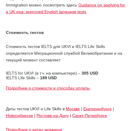
Immigration можно посмотреть здесь
Guidance on applying for
a UK visa: approved English language tests
Стоимость тестов
Стоимость тестов IELTS для UKVI и IELTS Life Skills
определяется Миграционной службой Великобритании и на
текущий момент составляет:
IELTS for UKVI (в т.ч. на компьютере) –
305 USD
IELTS Life Skills –
189 USD
Подробнее о стоимости и способах оплаты
Даты тестов UKVI и Life Skills в
Москве
|
Екатеринбурге
|
Новосибирске
|
Ростове-на-Дону
|
Санкт-Петербурге
Подробнее о датах экзамена