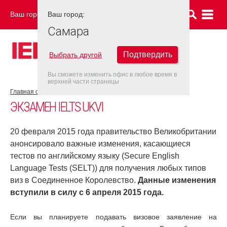
Ваш город:
Ваш город:
САМАРА
Самара
Подтвердить
Выбрать другой
Вы сможете изменить офис в любое время в
верхней части страницы
Главная страница
Об экзамене IELTS
Экзамен IELTS UKVI
ЭКЗАМЕН IELTS UKVI
20 февраля 2015 года правительство Великобритании
анонсировало важные изменения, касающиеся
тестов по английскому языку (Secure English
Language Tests (SELT)) для получения любых типов
виз в Соединенное Королевство.
Данные изменения
вступили в силу с 6 апреля 2015 года.
Если вы планируете подавать визовое заявление на