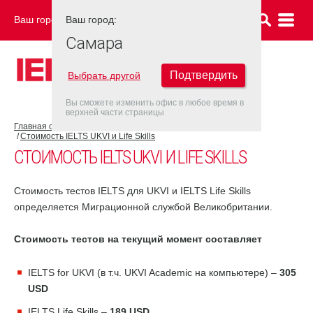
Ваш город:
Ваш город:
САМАРА
Самара
Подтвердить
Выбрать другой
Вы сможете изменить офис в любое время в
верхней части страницы
Главная страница
Об экзамене IELTS
Экзамен IELTS UKVI
Стоимость IELTS UKVI и Life Skills
СТОИМОСТЬ IELTS UKVI И LIFE SKILLS
Стоимость тестов IELTS для UKVI и IELTS Life Skills
определяется Миграционной службой Великобритании.
Стоимость тестов на текущий момент составляет
IELTS for UKVI (в т.ч. UKVI Academic на компьютере) –
305
USD
IELTS Life Skills –
189 USD