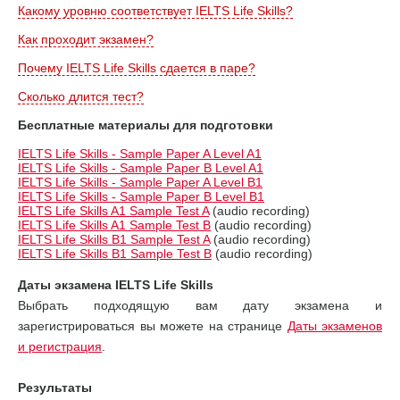
Какому уровню соответствует IELTS Life Skills?
Как проходит экзамен?
Почему IELTS Life Skills сдается в паре?
Сколько длится тест?
Бесплатные материалы для подготовки
IELTS Life Skills - Sample Paper A Level A1
IELTS Life Skills - Sample Paper B Level A1
IELTS Life Skills - Sample Paper A Level B1
IELTS Life Skills - Sample Paper B Level B1
IELTS Life Skills A1 Sample Test A
(audio recording)
IELTS Life Skills A1 Sample Test B
(audio recording)
IELTS Life Skills B1 Sample Test A
(audio recording)
IELTS Life Skills B1 Sample Test B
(audio recording)
Даты экзамена IELTS Life Skills
Выбрать подходящую вам дату экзамена и
зарегистрироваться вы можете на странице
Даты экзаменов
и регистрация
.
Результаты