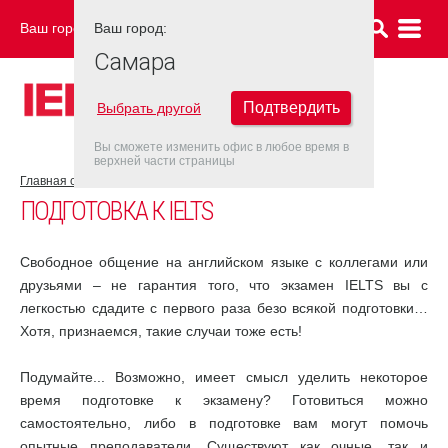
Ваш город:
Ваш город:
САМАРА
Самара
Подтвердить
Выбрать другой
Вы сможете изменить офис в любое время в
верхней части страницы
Главная страница
Об экзамене IELTS
Подготовка к IELTS
ПОДГОТОВКА К IELTS
Свободное общение на английском языке с коллегами или
друзьями – не гарантия того, что экзамен IELTS вы с
легкостью сдадите с первого раза безо всякой подготовки…
Хотя, признаемся, такие случаи тоже есть!
Подумайте... Возможно, имеет смысл уделить некоторое
время подготовке к экзамену? Готовиться можно
самостоятельно, либо в подготовке вам могут помочь
опытные преподаватели. Существуют как очные, так и