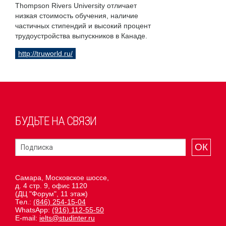
Thompson Rivers University отличает
низкая стоимость обучения, наличие
частичных стипендий и высокий процент
трудоустройства выпускников в Канаде.
http://truworld.ru/
БУДЬТЕ НА СВЯЗИ
ОК
Самара, Московское шоссе,
д. 4 стр. 9, офис 1120
(ДЦ "Форум", 11 этаж)
Тел.:
(846) 254-15-04
WhatsApp:
(916) 112-55-50
E-mail:
ielts@studinter.ru