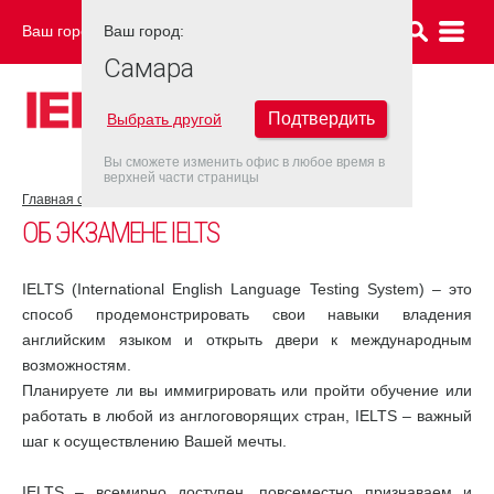
Ваш город:
Ваш город:
САМАРА
Самара
Подтвердить
Выбрать другой
Вы сможете изменить офис в любое время в
верхней части страницы
Главная страница
Об экзамене IELTS
ОБ ЭКЗАМЕНЕ IELTS
IELTS (International English Language Testing System) – это
способ продемонстрировать свои навыки владения
английским языком и открыть двери к международным
возможностям.
Планируете ли вы иммигрировать или пройти обучение или
работать в любой из англоговорящих стран, IELTS – важный
шаг к осуществлению Вашей мечты.
IELTS – всемирно доступен, повсеместно признаваем и