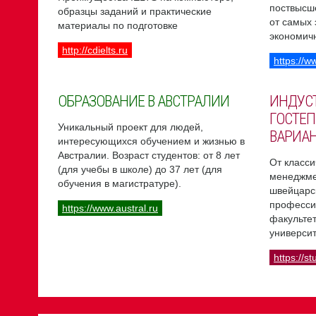
поствысш
образцы заданий и практические
от самых
материалы по подготовке
экономич
http://cdielts.ru
https://w
ОБРАЗОВАНИЕ В АВСТРАЛИИ
ИНДУС
ГОСТЕП
Уникальный проект для людей,
ВАРИА
интересующихся обучением и жизнью в
Австралии. Возраст студентов: от 8 лет
От класси
(для учебы в школе) до 37 лет (для
менеджме
обучения в магистратуре).
швейцарс
професси
https://www.austral.ru
факультет
университ
https://st