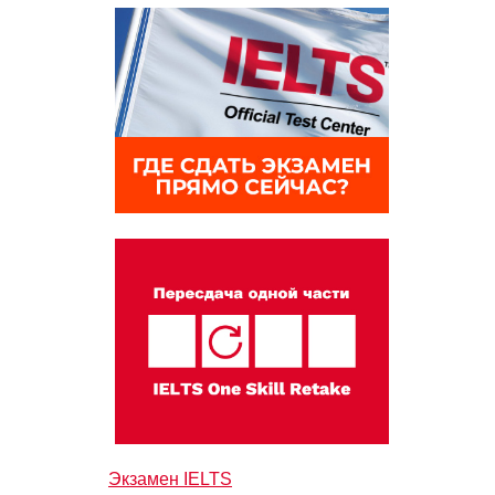
Экзамен IELTS