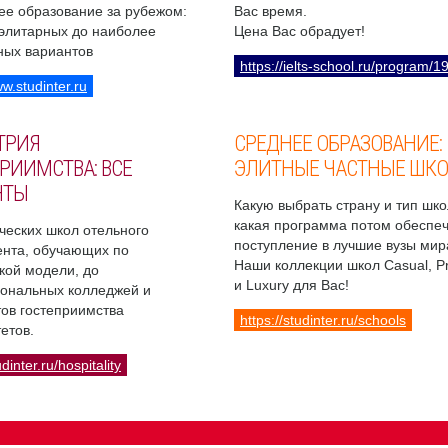
ее образование за рубежом:
Вас время.
 элитарных до наиболее
Цена Вас обрадует!
ных вариантов
https://ielts-school.ru/program/1
ww.studinter.ru
ТРИЯ
СРЕДНЕЕ ОБРАЗОВАНИЕ:
РИИМСТВА: ВСЕ
ЭЛИТНЫЕ ЧАСТНЫЕ ШК
НТЫ
Какую выбрать страну и тип шко
какая программа потом обеспе
ческих школ отельного
поступление в лучшие вузы мир
нта, обучающих по
Наши коллекции школ Casual, 
кой модели, до
и Luxury для Вас!
ональных колледжей и
ов гостеприимства
https://studinter.ru/schools
етов.
udinter.ru/hospitality