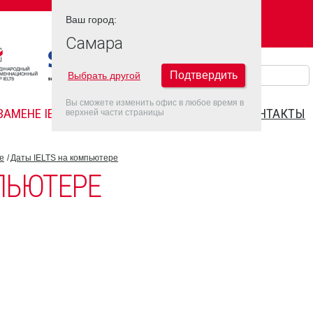
Ваш город:
Ваш город:
САМАРА
Самара
Подтвердить
Выбрать другой
Вы сможете изменить офис в любое время в
ЗАМЕНЕ IELTS
FAQ
ДАТЫ IELTS 2022
КОНТАКТЫ
верхней части страницы
е
Даты IELTS на компьютере
МПЬЮТЕРЕ