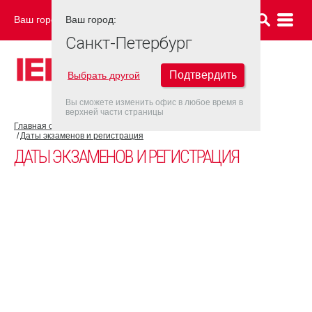
Ваш город:
Ваш город:
САНКТ-ПЕТЕРБУРГ
Санкт-Петербург
Подтвердить
Выбрать другой
Вы сможете изменить офис в любое время в
верхней части страницы
Главная страница
Об экзамене IELTS
Экзамен IELTS UKVI
Даты экзаменов и регистрация
ДАТЫ ЭКЗАМЕНОВ И РЕГИСТРАЦИЯ