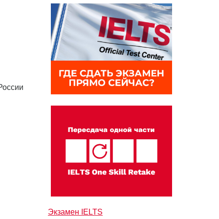
России
Экзамен IELTS