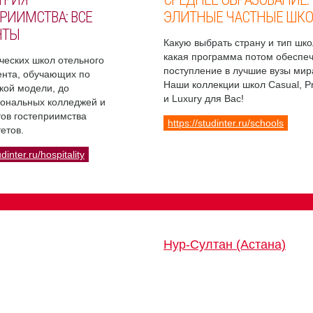
РИИМСТВА: ВСЕ
ЭЛИТНЫЕ ЧАСТНЫЕ ШК
НТЫ
Какую выбрать страну и тип шко
какая программа потом обеспе
ческих школ отельного
поступление в лучшие вузы мир
нта, обучающих по
Наши коллекции школ Casual, 
кой модели, до
и Luxury для Вас!
ональных колледжей и
ов гостеприимства
https://studinter.ru/schools
етов.
udinter.ru/hospitality
Нур-Султан (Астана)