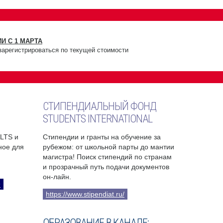
И С 1 МАРТА
зарегистрироваться по текущей стоимости
СТИПЕНДИАЛЬНЫЙ ФОНД
STUDENTS INTERNATIONAL
ELTS и
Стипендии и гранты на обучение за
бное для
рубежом: от школьной парты до мантии
магистра! Поиск стипендий по странам
и прозрачный путь подачи документов
он-лайн.
9
https://www.stipendiat.ru/
ОБРАЗОВАНИЕ В КАНАДЕ: