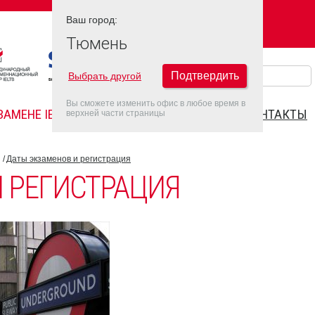
Ваш город:
Ваш город:
ТЮМЕНЬ
Тюмень
Подтвердить
Выбрать другой
Вы сможете изменить офис в любое время в
ЗАМЕНЕ IELTS
FAQ
ДАТЫ IELTS 2022
КОНТАКТЫ
верхней части страницы
Даты экзаменов и регистрация
 РЕГИСТРАЦИЯ