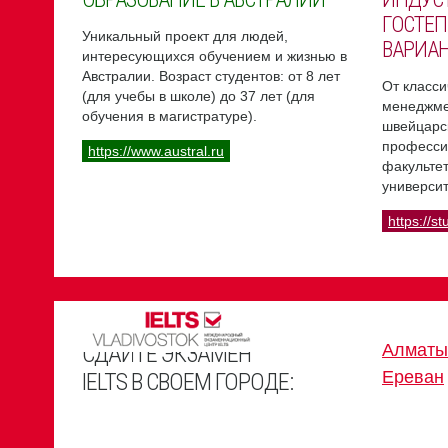
ГОСТЕП
Уникальный проект для людей,
ВАРИА
интересующихся обучением и жизнью в
Австралии. Возраст студентов: от 8 лет
От класси
(для учебы в школе) до 37 лет (для
менеджме
обучения в магистратуре).
швейцарс
професси
https://www.austral.ru
факультет
университ
https://st
СДАЙТЕ ЭКЗАМЕН
Алматы
Ереван
IELTS В СВОЕМ ГОРОДЕ: