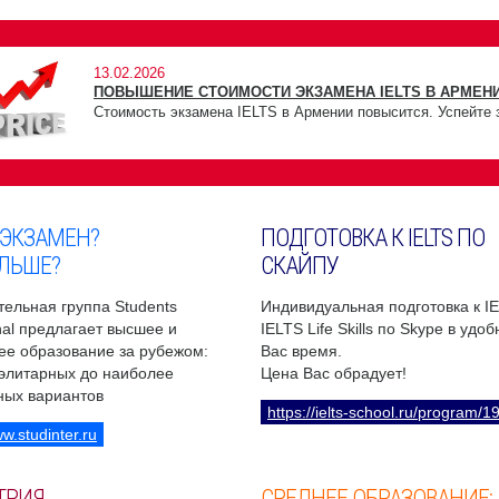
13.02.2026
ПОВЫШЕНИЕ СТОИМОСТИ ЭКЗАМЕНА IELTS В АРМЕНИ
Стоимость экзамена IELTS в Армении повысится. Успейте 
 ЭКЗАМЕН?
ПОДГОТОВКА К IELTS ПО
ЛЬШЕ?
СКАЙПУ
ельная группа Students
Индивидуальная подготовка к I
onal предлагает высшее и
IELTS Life Skills по Skype в удо
ее образование за рубежом:
Вас время.
 элитарных до наиболее
Цена Вас обрадует!
ных вариантов
https://ielts-school.ru/program/1
ww.studinter.ru
ТРИЯ
СРЕДНЕЕ ОБРАЗОВАНИЕ: