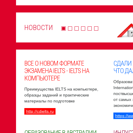
НОВОСТИ
ВСЕ О НОВОМ ФОРМАТЕ
СДАЛИ
ЭКЗАМЕНА IELTS - IELTS НА
ЧТО ДА
КОМПЬЮТЕРЕ
Образоват
Internati
Преимущества IELTS на компьютере,
поствысш
образцы заданий и практические
от самых
материалы по подготовке
экономич
http://cdielts.ru
https://w
ОБРАЗОВАНИЕ В АВСТРАЛИИ
ИНДУС