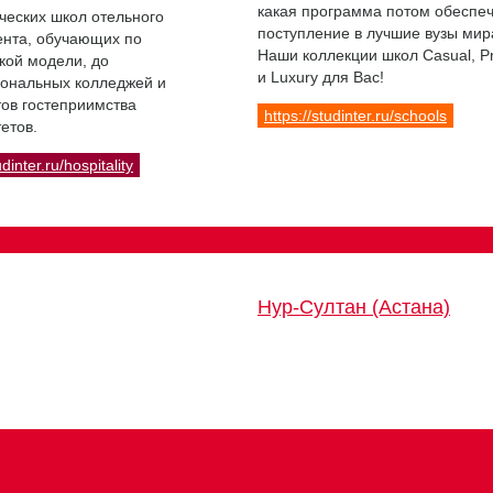
какая программа потом обеспе
ческих школ отельного
поступление в лучшие вузы мир
нта, обучающих по
Наши коллекции школ Casual, 
кой модели, до
и Luxury для Вас!
ональных колледжей и
ов гостеприимства
https://studinter.ru/schools
етов.
udinter.ru/hospitality
Нур-Султан (Астана)