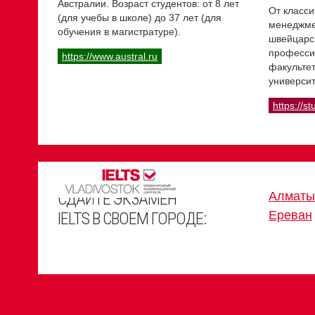
Австралии. Возраст студентов: от 8 лет
От класси
(для учебы в школе) до 37 лет (для
менеджме
обучения в магистратуре).
швейцарс
професси
https://www.austral.ru
факультет
университ
https://st
СДАЙТЕ ЭКЗАМЕН
Алматы
Ереван
IELTS В СВОЕМ ГОРОДЕ: