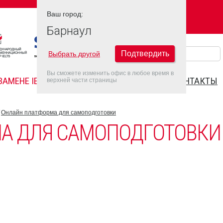
Ваш город:
Ваш город:
БАРНАУЛ
Барнаул
Подтвердить
Выбрать другой
Вы сможете изменить офис в любое время в
ЗАМЕНЕ IELTS
FAQ
ДАТЫ IELTS 2022
КОНТАКТЫ
верхней части страницы
Онлайн платформа для самоподготовки
А ДЛЯ САМОПОДГОТОВКИ