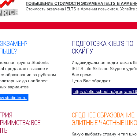
ПОВЫШЕНИЕ СТОИМОСТИ ЭКЗАМЕНА IELTS В АРМЕНИ
Стоимость экзамена IELTS в Армении повысится. Успейте 
 ЭКЗАМЕН?
ПОДГОТОВКА К IELTS ПО
ЛЬШЕ?
СКАЙПУ
ельная группа Students
Индивидуальная подготовка к I
onal предлагает высшее и
IELTS Life Skills по Skype в удо
ее образование за рубежом:
Вас время.
 элитарных до наиболее
Цена Вас обрадует!
ных вариантов
https://ielts-school.ru/program/1
ww.studinter.ru
ТРИЯ
СРЕДНЕЕ ОБРАЗОВАНИЕ:
РИИМСТВА: ВСЕ
ЭЛИТНЫЕ ЧАСТНЫЕ ШК
НТЫ
Какую выбрать страну и тип шко