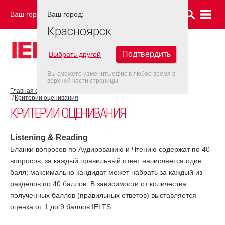
Ваш город:
Ваш город:
КРАСНОЯРСК
Красноярск
Подтвердить
Выбрать другой
Вы сможете изменить офис в любое время в
верхней части страницы
Главная страница
Об экзамене IELTS
Результат IELTS
Критерии оценивания
КРИТЕРИИ ОЦЕНИВАНИЯ
Listening & Reading
Бланки вопросов по Аудированию и Чтению содержат по 40
вопросов; за каждый правильный ответ начисляется один
балл; максимально кандидат может набрать за каждый из
разделов по 40 баллов. В зависимости от количества
полученных баллов (правильных ответов) выставляется
оценка от 1 до 9 баллов IELTS.