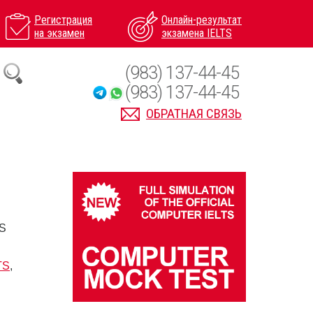
Регистрация
Онлайн-результат
на экзамен
экзамена IELTS
(983) 137-44-45
(983) 137-44-45
ОБРАТНАЯ СВЯЗЬ
TS
TS
,