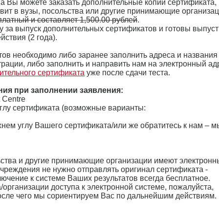
ена Вы можете заказать дополнительные копии сертификата,
вит в вузы, посольства или другие принимающие организац
латный и составляет 1,500.00 рублей
.
у за выпуск дополнительных сертификатов и готовы выпуст
йствия (2 года).
ов необходимо либо заранее заполнить адреса и названия
рации, либо заполнить и направить нам на электронный ад
ительного сертификата
уже после сдачи теста.
ния при заполнении заявления:
t Centre
углу сертификата (возможные варианты:
хнем углу Вашего сертификата/или же обратитесь к нам – м
ьства и другие принимающие организации имеют электронн
 учреждения не нужно отправлять оригинал сертификата -
лючение к системе Ваших результатов всегда бесплатное.
/организации доступа к электронной системе, пожалуйста,
после чего мы сориентируем Вас по дальнейшим действиям.