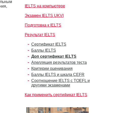
ельным
IELTS на компьютере
ния,
Экзамен IELTS UKVI
Подготовка к IELTS
Результат IELTS
Сертификат IELTS
Баллы IELTS
Доп сертификат IELTS
Апелляция результатов теста
Критерии оценивания
Баллы IELTS и шкала CEFR
Соотношение IELTS с TOEFL и
другими экзаменами
Как применить сертификат IELTS