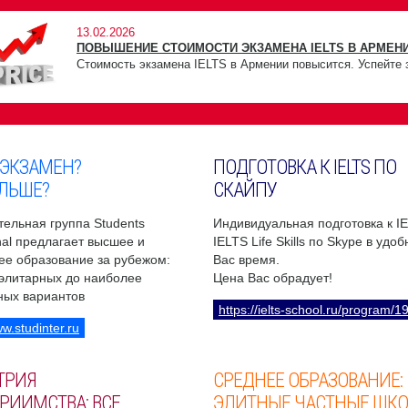
13.02.2026
ПОВЫШЕНИЕ СТОИМОСТИ ЭКЗАМЕНА IELTS В АРМЕНИ
Стоимость экзамена IELTS в Армении повысится. Успейте 
 ЭКЗАМЕН?
ПОДГОТОВКА К IELTS ПО
ЛЬШЕ?
СКАЙПУ
ельная группа Students
Индивидуальная подготовка к I
onal предлагает высшее и
IELTS Life Skills по Skype в удо
ее образование за рубежом:
Вас время.
 элитарных до наиболее
Цена Вас обрадует!
ных вариантов
https://ielts-school.ru/program/1
ww.studinter.ru
ТРИЯ
СРЕДНЕЕ ОБРАЗОВАНИЕ:
РИИМСТВА: ВСЕ
ЭЛИТНЫЕ ЧАСТНЫЕ ШК