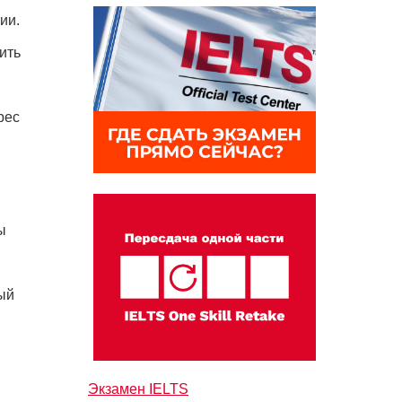
ии.
ить
рес
ы
ый
Экзамен IELTS