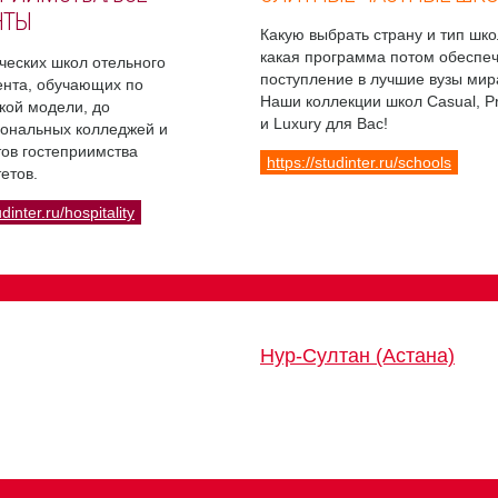
НТЫ
Какую выбрать страну и тип шко
какая программа потом обеспе
ческих школ отельного
поступление в лучшие вузы мир
нта, обучающих по
Наши коллекции школ Casual, 
кой модели, до
и Luxury для Вас!
ональных колледжей и
ов гостеприимства
https://studinter.ru/schools
етов.
udinter.ru/hospitality
Нур-Султан (Астана)