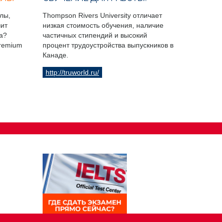
лы,
Thompson Rivers University отличает
чит
низкая стоимость обучения, наличие
а?
частичных стипендий и высокий
Premium
процент трудоустройства выпускников в
Канаде.
http://truworld.ru/