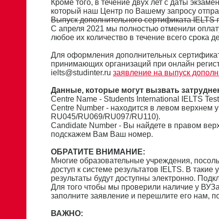
Кроме того, в течение двух лет с даты экзам
который наш Центр по Вашему запросу отпра
Выпуск дополнительного сертификата IELTS п
С апреля 2021 мы полностью отменили оплат
любое их количество в течение всего срока де
Для оформления дополнительных сертификат
принимающих организаций при онлайн регист
ielts@studinter.ru
заявление на выпуск дополн
Данные, которые могут вызвать затрудне
Сentre Name - Students International IELTS Tes
Centre Number - находится в левом верхнем 
RU045/RU069/RU097/RU110).
Candidate Number - Вы найдете в правом вер
подскажем Вам Ваш номер.
ОБРАТИТЕ ВНИМАНИЕ:
Многие образовательные учреждения, посол
доступ к системе результатов IELTS. В такие
результаты будут доступны электронно. Подк
Для того чтобы мы проверили наличие у ВУЗа
заполните заявление и перешлите его нам, 
ВАЖНО: