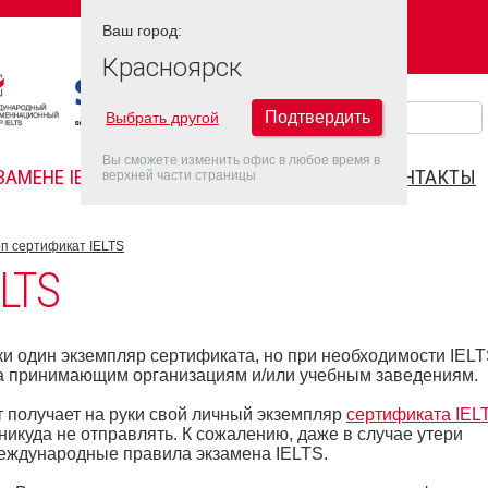
Ваш город:
Ваш город:
КРАСНОЯРСК
Красноярск
Подтвердить
Выбрать другой
Вы сможете изменить офис в любое время в
ЗАМЕНЕ IELTS
FAQ
ДАТЫ IELTS 2022
КОНТАКТЫ
верхней части страницы
п сертификат IELTS
LTS
ки один экземпляр сертификата, но при необходимости IEL
ла принимающим организациям и/или учебным заведениям.
т получает на руки свой личный экземпляр
сертификата IEL
икуда не отправлять. К сожалению, даже в случае утери
международные правила экзамена IELTS.