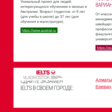
Уникальный проект для людей,
ВАРИА
интересующихся обучением и жизнью в
Австралии. Возраст студентов: от 8 лет
От класси
(для учебы в школе) до 37 лет (для
менеджме
обучения в магистратуре).
швейцарс
професси
https://www.austral.ru
факультет
университ
https://st
СДАЙТЕ ЭКЗАМЕН
Алматы
Ереван
IELTS В СВОЕМ ГОРОДЕ: