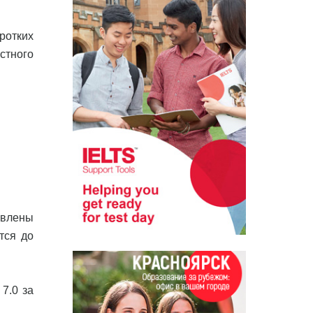
ротких
стного
овлены
тся до
7.0 за