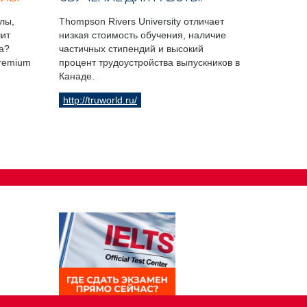
лы,
Thompson Rivers University отличает
чит
низкая стоимость обучения, наличие
а?
частичных стипендий и высокий
Premium
процент трудоустройства выпускников в
Канаде.
http://truworld.ru/