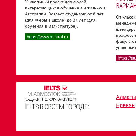
Уникальный проект для людей,
ВАРИА
интересующихся обучением и жизнью в
Австралии. Возраст студентов: от 8 лет
От класси
(для учебы в школе) до 37 лет (для
менеджме
обучения в магистратуре).
швейцарс
професси
https://www.austral.ru
факультет
университ
https://st
СДАЙТЕ ЭКЗАМЕН
Алматы
Ереван
IELTS В СВОЕМ ГОРОДЕ: