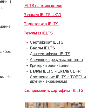
ании в
IELTS на компьютере
я.
Экзамен IELTS UKVI
Подготовка к IELTS
мание.
Результат IELTS
Сертификат IELTS
Баллы IELTS
шибок.
Доп сертификат IELTS
Апелляция результатов теста
Критерии оценивания
Баллы IELTS и шкала CEFR
ии. Не
Соотношение IELTS с TOEFL и
другими экзаменами
Как применить сертификат IELTS