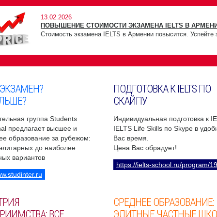
13.02.2026
ПОВЫШЕНИЕ СТОИМОСТИ ЭКЗАМЕНА IELTS В АРМЕНИ
Стоимость экзамена IELTS в Армении повысится. Успейте 
 ЭКЗАМЕН?
ПОДГОТОВКА К IELTS ПО
ЛЬШЕ?
СКАЙПУ
ельная группа Students
Индивидуальная подготовка к I
onal предлагает высшее и
IELTS Life Skills по Skype в удо
ее образование за рубежом:
Вас время.
 элитарных до наиболее
Цена Вас обрадует!
ных вариантов
https://ielts-school.ru/program/1
ww.studinter.ru
ТРИЯ
СРЕДНЕЕ ОБРАЗОВАНИЕ:
РИИМСТВА: ВСЕ
ЭЛИТНЫЕ ЧАСТНЫЕ ШК