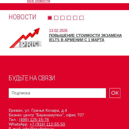
Все новости
НОВОСТИ
13.02.2026
ПОВЫШЕНИЕ СТОИМОСТИ ЭКЗАМЕНА
IELTS В АРМЕНИИ С 1 МАРТА
БУДЬТЕ НА СВЯЗИ
ОК
Ереван, ул. Грачья Кочара, д.4
Бизнес центр "Барекамутюн", офис 707
Тел.:
(495) 125-15-76
WhatsApp:
+7 (916) 112-55-50
E-mail:
ielts@studinter.ru