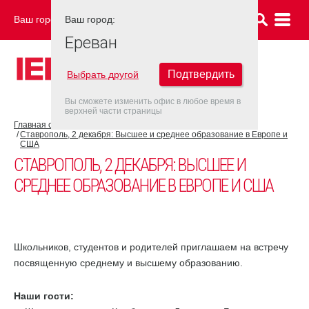
Ваш город:
Ваш город:
ЕРЕВАН
Ереван
Подтвердить
Выбрать другой
Вы сможете изменить офис в любое время в
верхней части страницы
Главная страница
Новости
Ставрополь, 2 декабря: Высшее и среднее образование в Европе и
США
СТАВРОПОЛЬ, 2 ДЕКАБРЯ: ВЫСШЕЕ И
СРЕДНЕЕ ОБРАЗОВАНИЕ В ЕВРОПЕ И США
Школьников, студентов и родителей приглашаем на встречу
посвященную среднему и высшему образованию.
Наши гости: