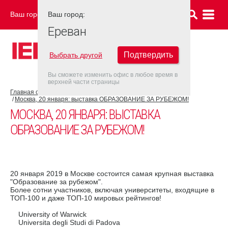
Ваш город:
Ваш город:
ЕРЕВАН
Ереван
Подтвердить
Выбрать другой
Вы сможете изменить офис в любое время в
верхней части страницы
Главная страница
Новости
Москва, 20 января: выставка ОБРАЗОВАНИЕ ЗА РУБЕЖОМ!
МОСКВА, 20 ЯНВАРЯ: ВЫСТАВКА
ОБРАЗОВАНИЕ ЗА РУБЕЖОМ!
20 января 2019 в Москве состоится самая крупная выставка
"Образование за рубежом".
Более сотни участников, включая университеты, входящие в
ТОП-100 и даже ТОП-10 мировых рейтингов!
University of Warwick
Universita degli Studi di Padova