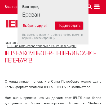
Ваш город:
Ваш город:
ЕРЕВАН
Ереван
Подтвердить
Выбрать другой
Вы сможете изменить офис в любое время в
верхней части страницы
Главная страница
Новости
IELTS на компьютере теперь и в Санкт-Петербурге!
IELTS НА КОМПЬЮТЕРЕ ТЕПЕРЬ И В САНКТ-
ПЕТЕРБУРГЕ!
С конца января теперь и в Санкт-Петербурге можно сдать
новый формат экзамена IELTS – IELTS на компьютере.
Нам очень приятно, что мы делаем тест IELTS еще более
доступным и более комфортным. Только в Students