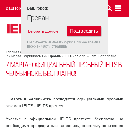
Ваш город:
Ваш город:
ЕРЕВАН
Ереван
Подтвердить
Выбрать другой
Вы сможете изменить офис в любое время в
верхней части страницы
Главная страница
Новости
7 марта - официальный Пробный IELTS в Челябинске. Бесплатно!
7 МАРТА - ОФИЦИАЛЬНЫЙ ПРОБНЫЙ IELTS В
ЧЕЛЯБИНСКЕ. БЕСПЛАТНО!
7 марта в Челябинске проводится официальный пробный
экзамен IELTS - IELTS претест.
Участие в официальном IELTS претесте бесплатно, но
необходима предварительная запись, поскольку количество