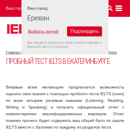
Ваш город:
Ваш город:
ЕРЕВАН
Ереван
Подтвердить
Выбрать другой
Вы сможете изменить офис в любое время в
верхней части страницы
Главная страница
Новости
Пробный тест IELTS в Екатеринбурге
ПРОБНЫЙ ТЕСТ IELTS В ЕКАТЕРИНБУРГЕ
Впервые всем желающим предлагается возможность
оценить свои знания с помощью пробного теста IELTS (очно)
по всем четырем речевым навыкам (Listening, Reading,
Writing и Speaking) и получить официальный отчет с
комментариями квалифицированных маркеров. Отчет
помимо прочего будет содержать ваш общий балл по шкале
IELTS вместе с баллами по каждому из разделов теста.