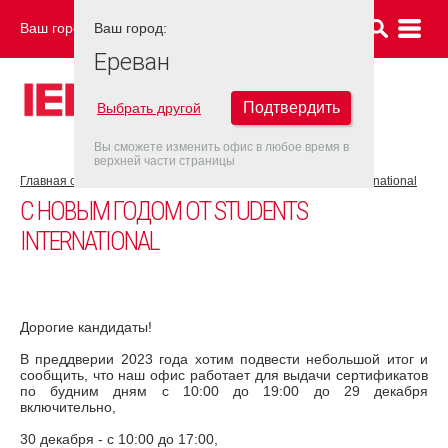
Ваш город:
Ваш город:
ЕРЕВАН
Ереван
Подтвердить
Выбрать другой
Вы сможете изменить офис в любое время в
верхней части страницы
Главная страница
Новости
С Новым Годом от Students International
С НОВЫМ ГОДОМ ОТ STUDENTS
INTERNATIONAL
Дорогие кандидаты!
В преддверии 2023 года хотим подвести небольшой итог и
сообщить, что наш офис работает для выдачи сертификатов
по будним дням с 10:00 до 19:00 до 29 декабря
включительно,
30 декабря - с 10:00 до 17:00,