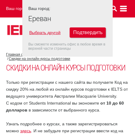
Ваш город:
Ваш город:
ЕРЕВАН
Ереван
Подтвердить
Выбрать другой
Вы сможете изменить офис в любое время в
верхней части страницы
Главная страница
Скидки и акции
Скидки на онлайн курсы подготовки
СКИДКИ НА ОНЛАЙН КУРСЫ ПОДГОТОВКИ
Только при регистрации с нашего сайта вы получаете Код на
скидку
20% на любой из онлайн курсов подготовки к IELTS от
ведущего университета Австралии Macquarie University.
С кодом от Students International вы экономите
от 10 до 60
долла
ров
в зависимости от выбранного курса.
Узнать подробнее о курсах, а также зарегистрироваться
можно
здесь
. И не забудьте при регистрации ввести код на