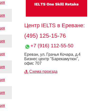
ция
ция
Центр IELTS
в Ереване:
ция
(495) 125-15-76
ция
+7 (916) 112-55-50
ция
Ереван, ул. Грачья Кочара, д.4
Бизнес центр "Барекамутюн",
офис 707
ция
Схема проезда
ция
ция
ция