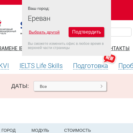
Ваш город:
Ваш город:
ЕРЕВАН
Ереван
Подтвердить
Выбрать другой
Вы сможете изменить офис в любое время в
ЗАМЕНЕ IELTS
FAQ
ДАТЫ IELTS 2026
КОНТАКТЫ
верхней части страницы
KVI
IELTS Life Skills
Подготовка
Проб
ДАТЫ:
Все
ГОРОД
МОДУЛЬ
СТОИМОСТЬ