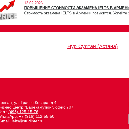
13.02.2026
ПОВЫШЕНИЕ СТОИМОСТИ ЭКЗАМЕНА IELTS В АРМЕНИ
Стоимость экзамена IELTS в Армении повысится. Успейте 
Нур-Султан (Астана)
реван, ул. Грачья Кочара, д.4
Бизнес центр "Барекамутюн", офис 707
Тел.:
(495) 125-15-76
WhatsApp:
+7 (916) 112-55-50
-mail:
ielts@studinter.ru