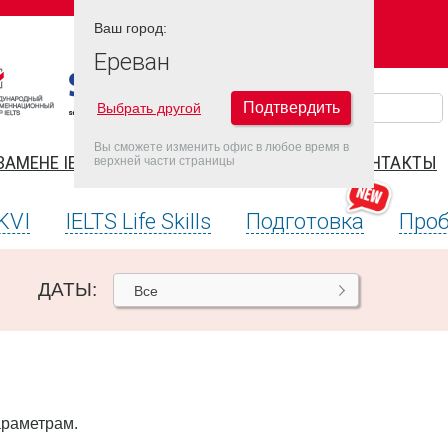
Ваш город:
Ваш город:
ЕРЕВАН
Ереван
Подтвердить
Выбрать другой
Вы сможете изменить офис в любое время в
ЗАМЕНЕ IELTS
FAQ
ДАТЫ IELTS 2026
КОНТАКТЫ
верхней части страницы
KVI
IELTS Life Skills
Подготовка
Проб
ДАТЫ:
Все
араметрам.