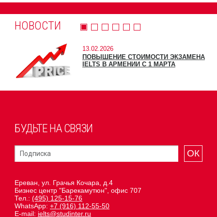
НОВОСТИ
13.02.2026
ПОВЫШЕНИЕ СТОИМОСТИ ЭКЗАМЕНА
IELTS В АРМЕНИИ С 1 МАРТА
БУДЬТЕ НА СВЯЗИ
ОК
Ереван, ул. Грачья Кочара, д.4
Бизнес центр "Барекамутюн", офис 707
Тел.:
(495) 125-15-76
WhatsApp:
+7 (916) 112-55-50
E-mail:
ielts@studinter.ru