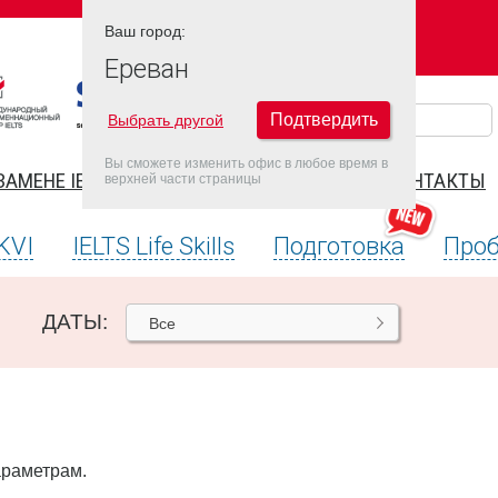
Ваш город:
Ваш город:
ЕРЕВАН
Ереван
Подтвердить
Выбрать другой
Вы сможете изменить офис в любое время в
ЗАМЕНЕ IELTS
FAQ
ДАТЫ IELTS 2026
КОНТАКТЫ
верхней части страницы
KVI
IELTS Life Skills
Подготовка
Проб
ДАТЫ:
Все
араметрам.