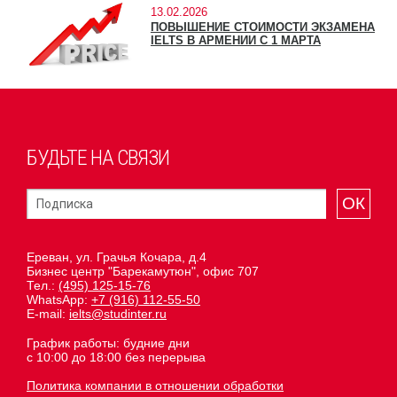
13.02.2026
ПОВЫШЕНИЕ СТОИМОСТИ ЭКЗАМЕНА
IELTS В АРМЕНИИ С 1 МАРТА
БУДЬТЕ НА СВЯЗИ
ОК
Ереван, ул. Грачья Кочара, д.4
Бизнес центр "Барекамутюн", офис 707
Тел.:
(495) 125-15-76
WhatsApp:
+7 (916) 112-55-50
E-mail:
ielts@studinter.ru
График работы: будние дни
с 10:00 до 18:00 без перерыва
Политика компании в отношении обработки