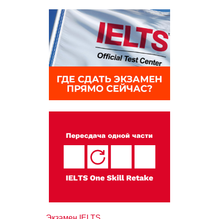
Экзамен IELTS