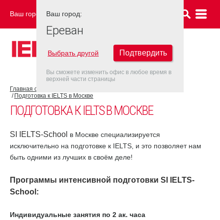
Ваш город:
Ваш город:
ЕРЕВАН
Ереван
Подтвердить
Выбрать другой
Вы сможете изменить офис в любое время в
верхней части страницы
Главная страница
Об экзамене IELTS
Подготовка к IELTS
Подготовка к IELTS в Москве
ПОДГОТОВКА К IELTS В МОСКВЕ
SI IELTS-School
в Москве специализируется
исключительно на подготовке к IELTS, и это позволяет нам
быть одними из лучших в своём деле!
Программы интенсивной подготовки
SI IELTS-
School
:
Индивидуальные занятия по 2 ак. часа